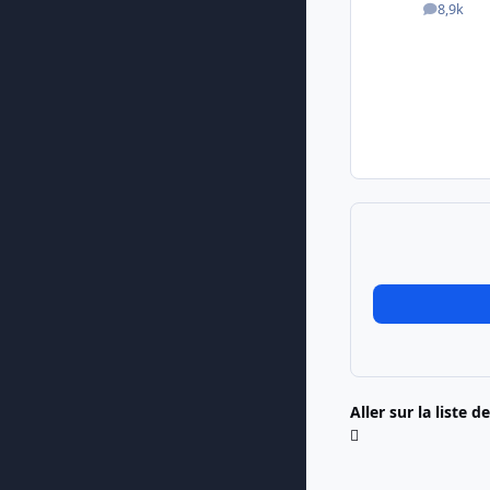
8,9k
messa
Aller sur la liste d