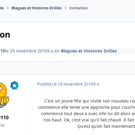
te
Blagues et Histoires Drôles
invitation
ion
110
le 29 novembre 2016
9 a
en
Blagues et Histoires Drôles
Posté(e)
le 29 novembre 2016
9 a
C'est un jeune fille qui invite son nouveau c
commence elle tente une approche pour coucher 
commence tout deux a suer, elle lui dit alors a
0110
nos haut
- Ok, c'est vrai qu'il fait chaud
- Il fa
es
Qu'est qu'on fait maintenan