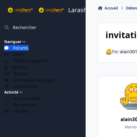
Aller au contenu
Accueil
Déten
Larashare
Rechercher
invitat
Naviguer
Forums
Par
alain30
Clubs
Téléchargements
Articles
Équipe
Utilisateurs en ligne
Classement
Activité
Fil d'actualité
Rechercher
ChatPro
alain3
Membr