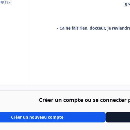
17k
gr
ges
Réputation
- Ca ne fait rien, docteur, je revien
Créer un compte ou se connecter
Créer un nouveau compte