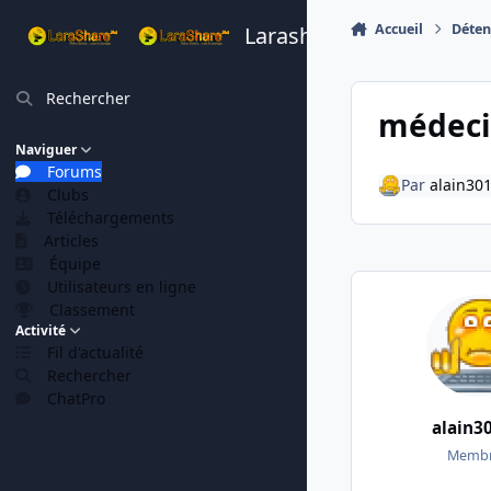
Aller au contenu
Accueil
Déten
Larashare
Rechercher
médec
Naviguer
Forums
Par
alain30
Clubs
Téléchargements
Articles
Équipe
Utilisateurs en ligne
Classement
Activité
Fil d'actualité
Rechercher
ChatPro
alain3
Membr