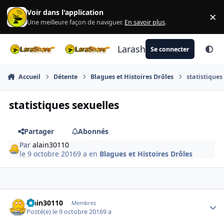
Aller au contenu
Voir dans l'application
×
Di
Une meilleure façon de naviguer.
En savoir plus
.
Larashare
Se connecter
Accueil
Détente
Blagues et Histoires Drôles
statistiques
statistiques sexuelles
Partager
Abonnés
Par
alain30110
le 9 octobre 2016
9 a
en
Blagues et Histoires Drôles
Author stats
alain30110
Membres
Posté(e)
le 9 octobre 2016
9 a