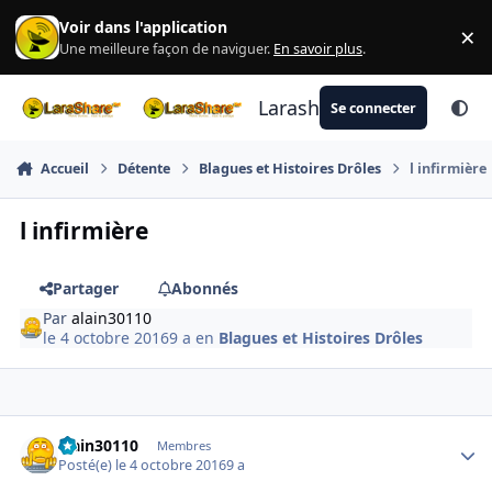
Aller au contenu
Voir dans l'application
×
Di
Une meilleure façon de naviguer.
En savoir plus
.
Larashare
Se connecter
Accueil
Détente
Blagues et Histoires Drôles
l infirmière
l infirmière
Partager
Abonnés
Par
alain30110
le 4 octobre 2016
9 a
en
Blagues et Histoires Drôles
Author stats
alain30110
Membres
Posté(e)
le 4 octobre 2016
9 a