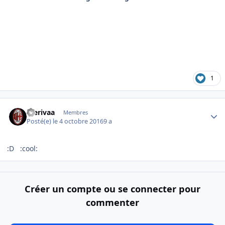
1
Author stats
merivaa
Membres
Posté(e)
le 4 octobre 2016
9 a
:D :cool:
Créer un compte ou se connecter pour
commenter