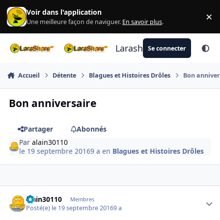
Aller au contenu
Voir dans l'application
×
Di
Une meilleure façon de naviguer.
En savoir plus
.
Larashare
Se connecter
Accueil
Détente
Blagues et Histoires Drôles
Bon anniver
Bon anniversaire
Partager
Abonnés
Par
alain30110
le 19 septembre 2016
9 a
en
Blagues et Histoires Drôles
Author stats
alain30110
Membres
Posté(e)
le 19 septembre 2016
9 a