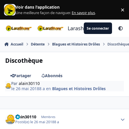
Aller au contenu
Voir dans l'application
×
Di
Une meilleure façon de naviguer.
En savoir plus
.
Larashare
Se connecter
Accueil
Détente
Blagues et Histoires Drôles
Discothèqu
Discothèque
Partager
Abonnés
Par
alain30110
le 26 mai 2018
8 a
en
Blagues et Histoires Drôles
Author stats
alain30110
Membres
Posté(e)
le 26 mai 2018
8 a