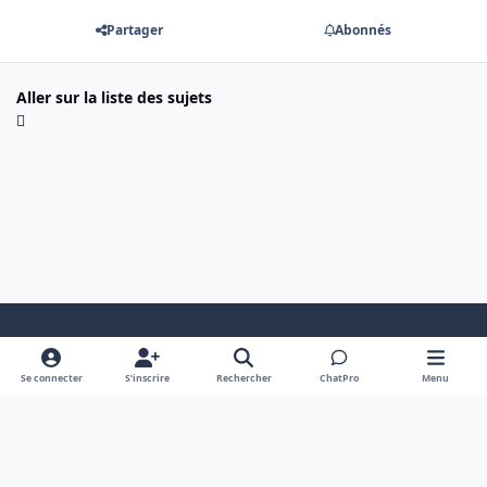
Partager
Abonnés
Aller sur la liste des sujets
Mode clair
Dark Mode
System Preference
Se connecter
S’inscrire
Rechercher
ChatPro
Menu
Langue
Cookies
Powered by
Invision Community