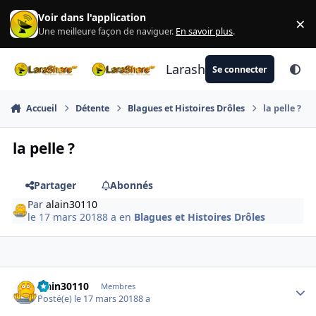
Aller au contenu
Voir dans l'application
×
Di
Une meilleure façon de naviguer.
En savoir plus
.
Larashare
Se connecter
Accueil
Détente
Blagues et Histoires Drôles
la pelle ?
la pelle ?
Partager
Abonnés
Par
alain30110
le 17 mars 2018
8 a
en
Blagues et Histoires Drôles
Author stats
alain30110
Membres
Posté(e)
le 17 mars 2018
8 a