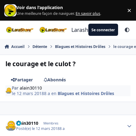
Aller au contenu
Voir dans l'application
×
Di
Une meilleure façon de naviguer.
En savoir plus
.
Larashare
Se connecter
Accueil
Détente
Blagues et Histoires Drôles
le courage et
le courage et le culot ?
Partager
Abonnés
Par
alain30110
le 12 mars 2018
8 a
en
Blagues et Histoires Drôles
Author stats
alain30110
Membres
Posté(e)
le 12 mars 2018
8 a