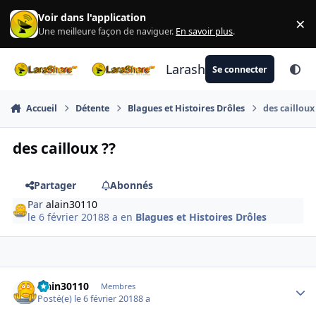
Aller au contenu
Voir dans l'application
×
Di
Une meilleure façon de naviguer.
En savoir plus
.
Larashare
Se connecter
Accueil
Détente
Blagues et Histoires Drôles
des cailloux
des cailloux ??
Partager
Abonnés
Par
alain30110
le 6 février 2018
8 a
en
Blagues et Histoires Drôles
Author stats
alain30110
Membres
Posté(e)
le 6 février 2018
8 a