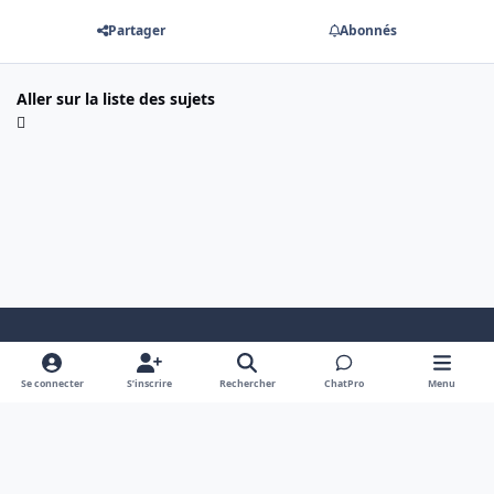
Partager
Abonnés
Aller sur la liste des sujets
Mode clair
Dark Mode
System Preference
Se connecter
S’inscrire
Rechercher
ChatPro
Menu
Langue
Cookies
Powered by
Invision Community