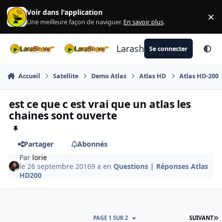
Aller au contenu
Voir dans l'application
×
Di
Une meilleure façon de naviguer.
En savoir plus
.
Larashare
Se connecter
Accueil
Satellite
Demo Atlas
Atlas HD
Atlas HD-200
est ce que c est vrai que un atlas les
chaines sont ouverte
Partager
Abonnés
Par
lorie
le 26 septembre 2016
9 a
en
Questions | Réponses Atlas
HD200
D
PAGE 1 SUR 2
SUIVANT