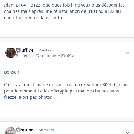
Idem B104 + B122, quelques fois il ne veux plus décoder les
chaines mais après une réinstallation de B104 ou B122 au
choix tous rentre dans l'ordre.
Author stats
bouffi74
Membres
Posté(e)
le 27 septembre 2016
9 a
Bonsoir
C est vrai que l image ne vaut pas ma dreambox 800hd , mais
pour le moment l atlas décrypte pas mal de chaines sans
frezze, alors pas photos
Author stats
Jacquion
Membres