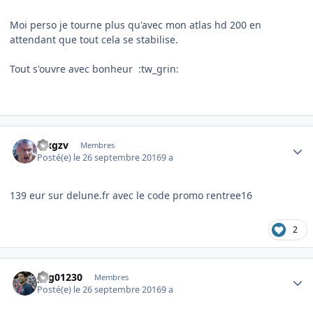
Moi perso je tourne plus qu'avec mon atlas hd 200 en
attendant que tout cela se stabilise.
Tout s'ouvre avec bonheur :tw_grin:
Author stats
kixgzv
Membres
Posté(e)
le 26 septembre 2016
9 a
139 eur sur delune.fr avec le code promo rentree16
2
Author stats
psg01230
Membres
Posté(e)
le 26 septembre 2016
9 a