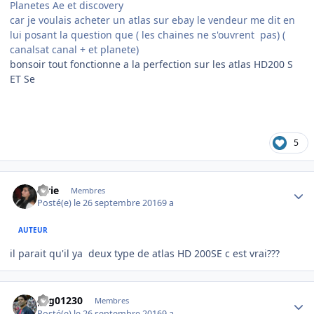
Planetes Ae et discovery
car je voulais acheter un atlas sur ebay le vendeur me dit en
lui posant la question que ( les chaines ne s'ouvrent pas) (
canalsat canal + et planete)
bonsoir tout fonctionne a la perfection sur les atlas HD200 S
ET Se
5
Author stats
lorie
Membres
Posté(e)
le 26 septembre 2016
9 a
AUTEUR
il parait qu'il ya deux type de atlas HD 200SE c est vrai???
Author stats
psg01230
Membres
Posté(e)
le 26 septembre 2016
9 a