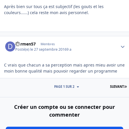
Après bien sur tous ça est subjectif (les gouts et les
couleurs......) cela reste mon avis personnel.
Author stats
Darmen57
Membres
Posté(e)
le 27 septembre 2016
9 a
C vrais que chacun a sa perception mais apres mieu avoir une
moin bonne qualité mais pouvoir regarder un programme
D
PAGE 1 SUR 2
SUIVANT
Créer un compte ou se connecter pour
commenter