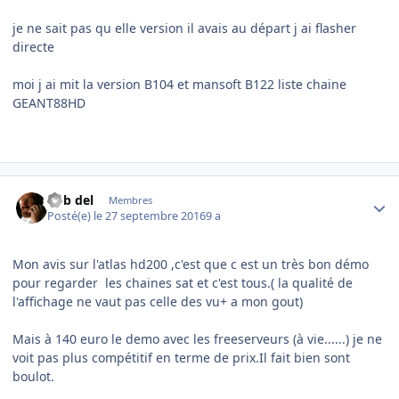
je ne sait pas qu elle version il avais au départ j ai flasher
directe
moi j ai mit la version B104 et mansoft B122 liste chaine
GEANT88HD
Author stats
bob del
Membres
Posté(e)
le 27 septembre 2016
9 a
Mon avis sur l'atlas hd200 ,c'est que c est un très bon démo
pour regarder les chaines sat et c'est tous.( la qualité de
l'affichage ne vaut pas celle des vu+ a mon gout)
Mais à 140 euro le demo avec les freeserveurs (à vie......) je ne
voit pas plus compétitif en terme de prix.Il fait bien sont
boulot.