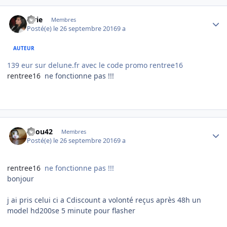
Author stats
lorie
Membres
Posté(e)
le 26 septembre 2016
9 a
AUTEUR
139 eur sur delune.fr avec le code promo rentree16
rentree16
ne fonctionne pas !!!
Author stats
ricou42
Membres
Posté(e)
le 26 septembre 2016
9 a
rentree16
ne fonctionne pas !!!
bonjour
j ai pris celui ci a Cdiscount a volonté reçus après 48h un
model hd200se 5 minute pour flasher