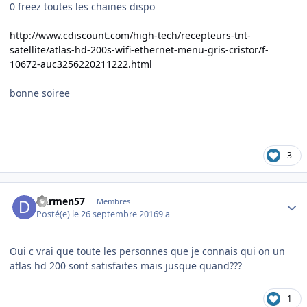
0 freez toutes les chaines dispo
http://www.cdiscount.com/high-tech/recepteurs-tnt-
satellite/atlas-hd-200s-wifi-ethernet-menu-gris-cristor/f-
10672-auc3256220211222.html
bonne soiree
3
Author stats
Darmen57
Membres
Posté(e)
le 26 septembre 2016
9 a
Oui c vrai que toute les personnes que je connais qui on un
atlas hd 200 sont satisfaites mais jusque quand???
1