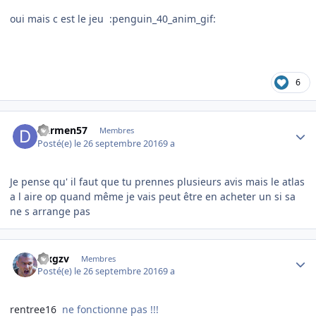
oui mais c est le jeu :penguin_40_anim_gif:
6
Author stats
Darmen57
Membres
Posté(e)
le 26 septembre 2016
9 a
Je pense qu' il faut que tu prennes plusieurs avis mais le atlas
a l aire op quand même je vais peut être en acheter un si sa
ne s arrange pas
Author stats
kixgzv
Membres
Posté(e)
le 26 septembre 2016
9 a
rentree16
ne fonctionne pas !!!