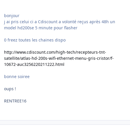
bonjour
j ai pris celui ci a Cdiscount a volonté reçus après 48h un
model hd200se 5 minute pour flasher
0 freez toutes les chaines dispo
http://www.cdiscount.com/high-tech/recepteurs-tnt-
satellite/atlas-hd-200s-wifi-ethernet-menu-gris-cristor/f-
10672-auc3256220211222.html
bonne soiree
oups !
RENTREE16
Author stats