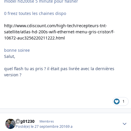
model hd200se 5 minute pour flasher
0 freez toutes les chaines dispo
http://www.cdiscount.com/high-tech/recepteurs-tnt-
satellite/atlas-hd-200s-wifi-ethernet-menu-gris-cristor/f-
10672-auc3256220211222.html
bonne soiree
Salut,
quel flash tu as pris ? il était pas livrée avec la dernières
version ?
1
Author stats
psg01230
Membres
Posté(e)
le 27 septembre 2016
9 a