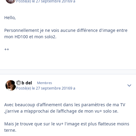
Posté(e)
le 27 septembre 2016
9 a
Hello,
Personnellement je ne vois aucune différence d'image entre
mon HD100 et mon solo2.
++
Author stats
bob del
Membres
Posté(e)
le 27 septembre 2016
9 a
Avec beaucoup d'affinement dans les paramètres de ma TV
,j'arrive a m’approchai de l’affichage de mon vu+ solo se.
Mais Je trouve que sur le vu+ l'image est plus flatteuse moins
terne.