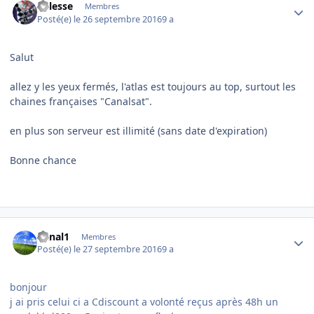
nillesse
Membres
Posté(e)
le 26 septembre 2016
9 a
Salut
allez y les yeux fermés, l'atlas est toujours au top, surtout les
chaines françaises "Canalsat".
en plus son serveur est illimité (sans date d'expiration)
Bonne chance
Author stats
banal1
Membres
Posté(e)
le 27 septembre 2016
9 a
bonjour
j ai pris celui ci a Cdiscount a volonté reçus après 48h un