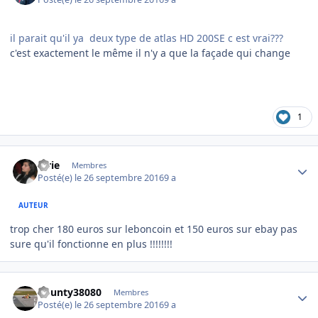
il parait qu'il ya deux type de atlas HD 200SE c est vrai???
c'est exactement le même il n'y a que la façade qui change
1
Author stats
lorie
Membres
Posté(e)
le 26 septembre 2016
9 a
AUTEUR
trop cher 180 euros sur leboncoin et 150 euros sur ebay pas
sure qu'il fonctionne en plus !!!!!!!!
Author stats
bounty38080
Membres
Posté(e)
le 26 septembre 2016
9 a