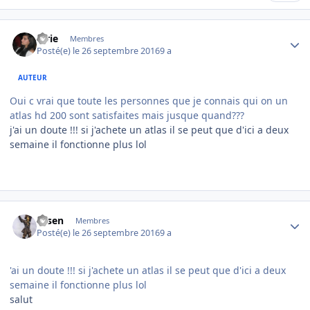
Author stats
lorie
Membres
Posté(e)
le 26 septembre 2016
9 a
AUTEUR
Oui c vrai que toute les personnes que je connais qui on un
atlas hd 200 sont satisfaites mais jusque quand???
j'ai un doute !!! si j'achete un atlas il se peut que d'ici a deux
semaine il fonctionne plus lol
Author stats
rosen
Membres
Posté(e)
le 26 septembre 2016
9 a
'ai un doute !!! si j'achete un atlas il se peut que d'ici a deux
semaine il fonctionne plus lol
salut