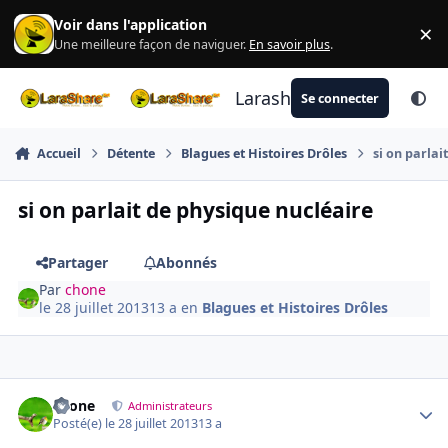
Aller au contenu
Voir dans l'application
×
Di
Une meilleure façon de naviguer.
En savoir plus
.
Larashare
Se connecter
Accueil
Détente
Blagues et Histoires Drôles
si on parlai
si on parlait de physique nucléaire
Partager
Abonnés
Par
chone
le 28 juillet 2013
13 a
en
Blagues et Histoires Drôles
Author stats
chone
Administrateurs
Posté(e)
le 28 juillet 2013
13 a