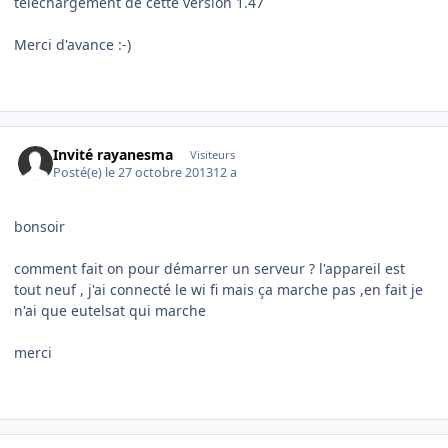
téléchargement de cette version 1.47
Merci d'avance :-)
Invité rayanesma
Visiteurs
Posté(e)
le 27 octobre 2013
12 a
bonsoir
comment fait on pour démarrer un serveur ? l'appareil est
tout neuf , j'ai connecté le wi fi mais ça marche pas ,en fait je
n'ai que eutelsat qui marche
merci
Author stats