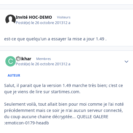
Invité HOC-DEMO
Visiteurs
Posté(e)
le 26 octobre 2013
12 a
est-ce que quelqu'un a essayer la mise a jour 1.49 .
Author stats
chikhar
Membres
Posté(e)
le 26 octobre 2013
12 a
AUTEUR
Salut, il parait que la version 1.49 marche très bien; c'est ce
que je viens de lire sur startimes.com.
Seulement voilà, tout allait bien pour moi comme je l'ai noté
précédemment mais ce soir je n'ai aucun serveur connecté,
du coup aucune chaine décryptée... QUELLE GALERE
:emoticon-0179-headb