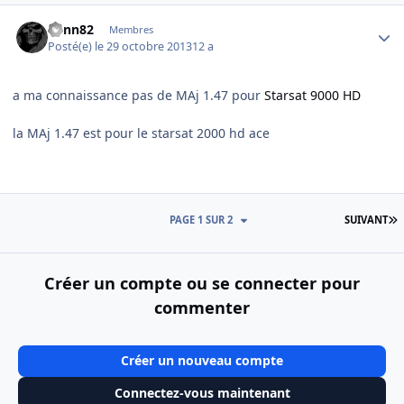
Author stats
benn82
Membres
Posté(e)
le 29 octobre 2013
12 a
a ma connaissance pas de MAj 1.47 pour
Starsat 9000 HD
la MAj 1.47 est pour le starsat 2000 hd ace
D
PAGE 1 SUR 2
SUIVANT
Créer un compte ou se connecter pour
commenter
Créer un nouveau compte
Connectez-vous maintenant