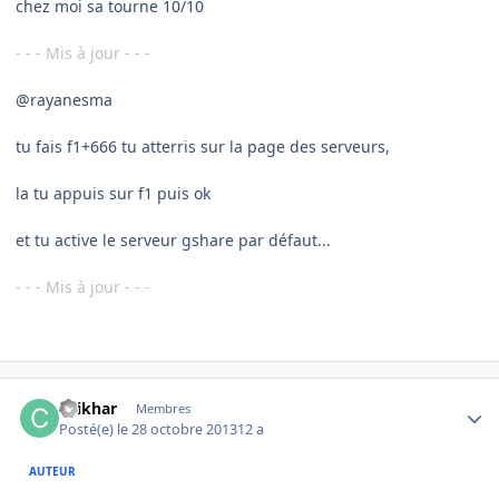
chez moi sa tourne 10/10
- - - Mis à jour - - -
@rayanesma
tu fais f1+666 tu atterris sur la page des serveurs,
la tu appuis sur f1 puis ok
et tu active le serveur gshare par défaut...
- - - Mis à jour - - -
Author stats
chikhar
Membres
Posté(e)
le 28 octobre 2013
12 a
AUTEUR