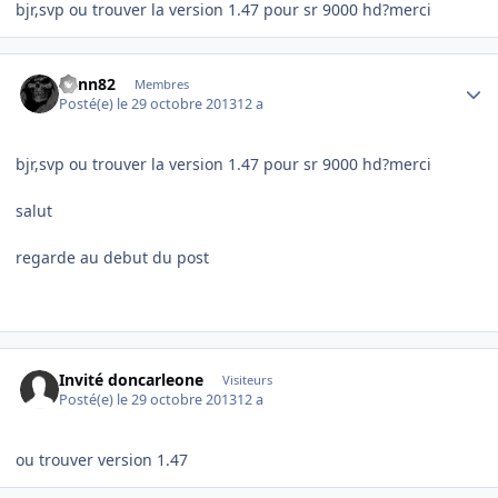
bjr,svp ou trouver la version 1.47 pour sr 9000 hd?merci
Author stats
benn82
Membres
Posté(e)
le 29 octobre 2013
12 a
bjr,svp ou trouver la version 1.47 pour sr 9000 hd?merci
salut
regarde au debut du post
Invité doncarleone
Visiteurs
Posté(e)
le 29 octobre 2013
12 a
ou trouver version 1.47