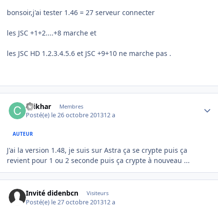
bonsoir,j'ai tester 1.46 = 27 serveur connecter
les JSC +1+2....+8 marche et
les JSC HD 1.2.3.4.5.6 et JSC +9+10 ne marche pas .
Author stats
chikhar
Membres
Posté(e)
le 26 octobre 2013
12 a
AUTEUR
J'ai la version 1.48, je suis sur Astra ça se crypte puis ça
revient pour 1 ou 2 seconde puis ça crypte à nouveau ...
Invité didenbcn
Visiteurs
Posté(e)
le 27 octobre 2013
12 a