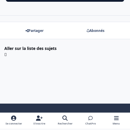
Partager
Abonnés
Aller sur la liste des sujets
Mode clair
Dark Mode
System Preference
Se connecter
S’inscrire
Rechercher
ChatPro
Menu