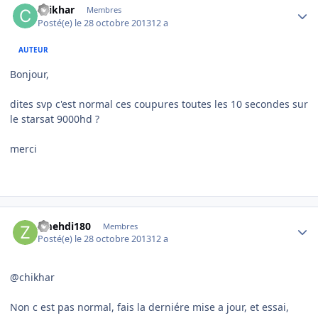
chikhar
Membres
Posté(e)
le 28 octobre 2013
12 a
AUTEUR
Bonjour,
dites svp c'est normal ces coupures toutes les 10 secondes sur
le starsat 9000hd ?
merci
Author stats
zmehdi180
Membres
Posté(e)
le 28 octobre 2013
12 a
@chikhar
Non c est pas normal, fais la derniére mise a jour, et essai,