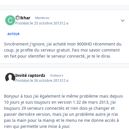
Author stats
chikhar
Membres
Posté(e)
le 25 octobre 2013
12 a
AUTEUR
Sincèrement j'ignore, j'ai acheté mon 9000HD récemment du
coup, je profite du serveur gratuit. Fais moi savoir comment
on fait pour identifier le serveur connecté, je te le dirai.
Invité raptordz
Visiteurs
Posté(e)
le 26 octobre 2013
12 a
Bonjour à tous j'ai également le même problème mais depuis
10 jours je suis toujours en version 1.32 de mars 2013, j'ai
toujours 29 serveurs connectés et rien dois-je changer et
passer dernière version, mais j'ai un problème autre je n'ai
pas la main pour la manip et le menu ne me donne accès à
rien qui permette une mise à jour.