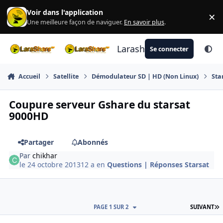
Aller au contenu
Voir dans l'application
×
Di
Une meilleure façon de naviguer.
En savoir plus
.
Larashare
Se connecter
Accueil
Satellite
Démodulateur SD | HD (Non Linux)
Sta
Coupure serveur Gshare du starsat
9000HD
Partager
Abonnés
Par
chikhar
le 24 octobre 2013
12 a
en
Questions | Réponses Starsat
D
PAGE 1 SUR 2
SUIVANT
Author stats