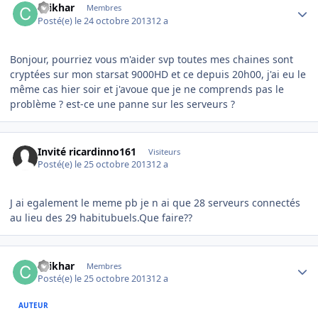
chikhar
Membres
Posté(e)
le 24 octobre 2013
12 a
Bonjour, pourriez vous m'aider svp toutes mes chaines sont
cryptées sur mon starsat 9000HD et ce depuis 20h00, j'ai eu le
même cas hier soir et j'avoue que je ne comprends pas le
problème ? est-ce une panne sur les serveurs ?
Invité ricardinno161
Visiteurs
Posté(e)
le 25 octobre 2013
12 a
J ai egalement le meme pb je n ai que 28 serveurs connectés
au lieu des 29 habitubuels.Que faire??
Author stats
chikhar
Membres
Posté(e)
le 25 octobre 2013
12 a
AUTEUR