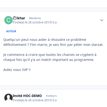
Author stats
chikhar
Membres
Posté(e)
le 26 octobre 2013
12 a
AUTEUR
Quelqu'un peut nous aider à résoudre ce problème
définitivement ? Y'en marre, je vais finir par péter mon starsat.
Je commence à croire que toutes les chaines se cryptent à
chaque fois qu'il y'a un match important au programme.
Aidez nous SVP !!
Invité HOC-DEMO
Visiteurs
Posté(e)
le 26 octobre 2013
12 a