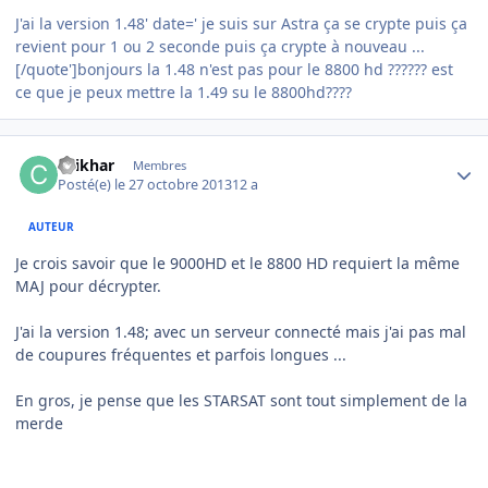
J'ai la version 1.48' date=' je suis sur Astra ça se crypte puis ça
revient pour 1 ou 2 seconde puis ça crypte à nouveau ...
[/quote']bonjours la 1.48 n'est pas pour le 8800 hd ?????? est
ce que je peux mettre la 1.49 su le 8800hd????
Author stats
chikhar
Membres
Posté(e)
le 27 octobre 2013
12 a
AUTEUR
Je crois savoir que le 9000HD et le 8800 HD requiert la même
MAJ pour décrypter.
J'ai la version 1.48; avec un serveur connecté mais j'ai pas mal
de coupures fréquentes et parfois longues ...
En gros, je pense que les STARSAT sont tout simplement de la
merde