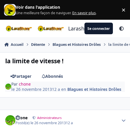
Aller au contenu
Voir dans l'application
×
Di
Une meilleure façon de naviguer.
En savoir plus
.
Larashare
Se connecter
Accueil
Détente
Blagues et Histoires Drôles
la limite de 
la limite de vitesse !
Partager
Abonnés
Par
chone
le 26 novembre 2013
12 a
en
Blagues et Histoires Drôles
Author stats
chone
Administrateurs
Posté(e)
le 26 novembre 2013
12 a