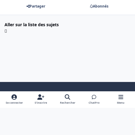
Partager
Abonnés
Aller sur la liste des sujets
Mode clair
Dark Mode
System Preference
Se connecter
S’inscrire
Rechercher
ChatPro
Menu
Langue
Cookies
Powered by
Invision Community