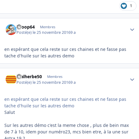
1
Author stats
snoop64
Membres
Posté(e)
le 25 novembre 2016
9 a
en espérant que cela reste sur ces chaines et ne fasse pas
tache d'huile sur les autres demo
Author stats
malherbe50
Membres
Posté(e)
le 25 novembre 2016
9 a
en espérant que cela reste sur ces chaines et ne fasse pas
tache d'huile sur les autres demo
Salut
Sur les autres démo c'est la meme chose , plus de bein max
de 7 à 10, idem pour numéro23, mcs bien etre, à la une sur
Astra 19.2.