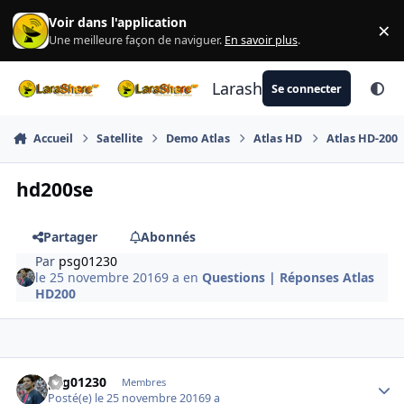
Aller au contenu
Voir dans l'application
×
Di
Une meilleure façon de naviguer.
En savoir plus
.
Larashare
Se connecter
Accueil
Satellite
Demo Atlas
Atlas HD
Atlas HD-200
hd200se
Partager
Abonnés
Par
psg01230
le 25 novembre 2016
9 a
en
Questions | Réponses Atlas
HD200
Author stats
psg01230
Membres
Posté(e)
le 25 novembre 2016
9 a