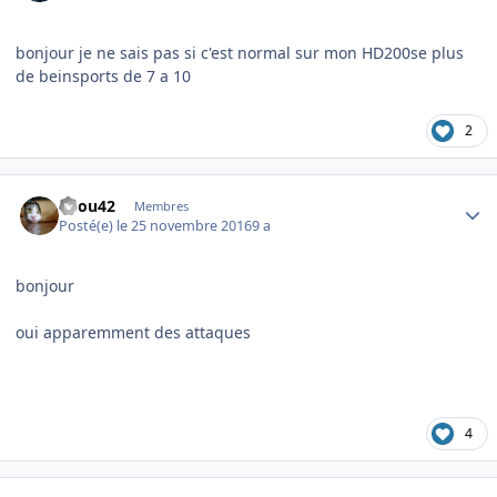
bonjour je ne sais pas si c'est normal sur mon HD200se plus
de beinsports de 7 a 10
2
Author stats
ricou42
Membres
Posté(e)
le 25 novembre 2016
9 a
bonjour
oui apparemment des attaques
4
Author stats