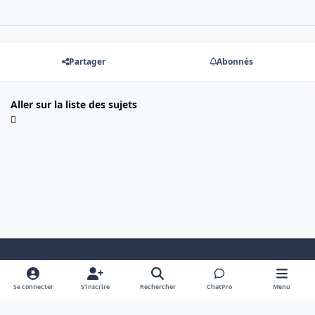
Partager
Abonnés
Aller sur la liste des sujets
Mode clair
Dark Mode
System Preference
Se connecter
S’inscrire
Rechercher
ChatPro
Menu
Langue
Cookies