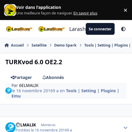
Aller au contenu
Voir dans l'application
×
Di
Une meilleure façon de naviguer.
En savoir plus
.
Larashare
Se connecter
Accueil
Satellite
Demo Spark
Tools | Setting | Plugins 
TURKvod 6.0 OE2.2
Partager
Abonnés
Par
6ELMALIK
le 16 novembre 2016
9 a
en
Tools | Setting | Plugins |
Emu
Author stats
6ELMALIK
Membres
Posté(e)
le 16 novembre 2016
9 a