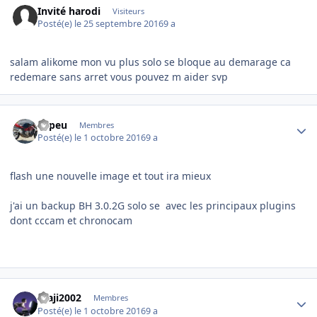
Invité harodi
Visiteurs
Posté(e)
le 25 septembre 2016
9 a
salam alikome mon vu plus solo se bloque au demarage ca
redemare sans arret vous pouvez m aider svp
Author stats
chpeu
Membres
Posté(e)
le 1 octobre 2016
9 a
flash une nouvelle image et tout ira mieux
j'ai un backup BH 3.0.2G solo se avec les principaux plugins
dont cccam et chronocam
Author stats
maji2002
Membres
Posté(e)
le 1 octobre 2016
9 a