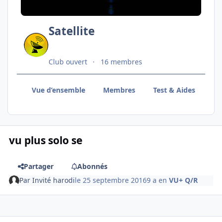
Satellite
Club ouvert
16 membres
Vue d’ensemble
Membres
Test & Aides
VU
vu plus solo se
Partager
Abonnés
Par
Invité harodi
le 25 septembre 2016
9 a
en
VU+ Q/R