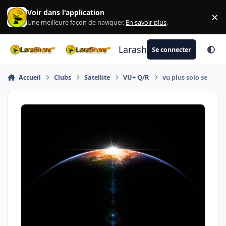
Aller au contenu
Voir dans l'application
×
Di
Une meilleure façon de naviguer.
En savoir plus
.
Larashare
Se connecter
Accueil
Clubs
Satellite
VU+ Q/R
vu plus solo se