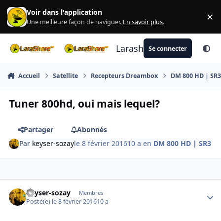
Aller au contenu
Voir dans l'application
×
Di
Une meilleure façon de naviguer.
En savoir plus
.
Larashare
Se connecter
Accueil
Satellite
Recepteurs Dreambox
DM 800 HD | SR
Tuner 800hd, oui mais lequel?
Partager
Abonnés
Par
keyser-sozay
le 8 février 2016
10 a
en
DM 800 HD | SR3
Author stats
keyser-sozay
Membres
Posté(e)
le 8 février 2016
10 a