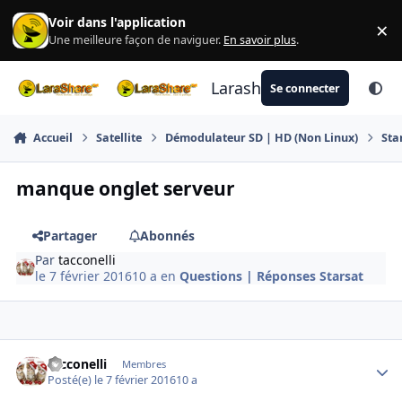
Aller au contenu
Voir dans l'application
×
Di
Une meilleure façon de naviguer.
En savoir plus
.
Larashare
Se connecter
Accueil
Satellite
Démodulateur SD | HD (Non Linux)
Sta
manque onglet serveur
Partager
Abonnés
Par
tacconelli
le 7 février 2016
10 a
en
Questions | Réponses Starsat
Author stats
tacconelli
Membres
Posté(e)
le 7 février 2016
10 a