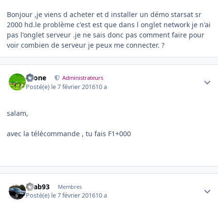
Bonjour ,je viens d acheter et d installer un démo starsat sr
2000 hd.le problème c'est est que dans l onglet network je n'ai
pas l'onglet serveur .je ne sais donc pas comment faire pour
voir combien de serveur je peux me connecter. ?
Author stats
chone
Administrateurs
Posté(e)
le 7 février 2016
10 a
salam,
avec la télécommande , tu fais F1+000
Author stats
Saab93
Membres
Posté(e)
le 7 février 2016
10 a