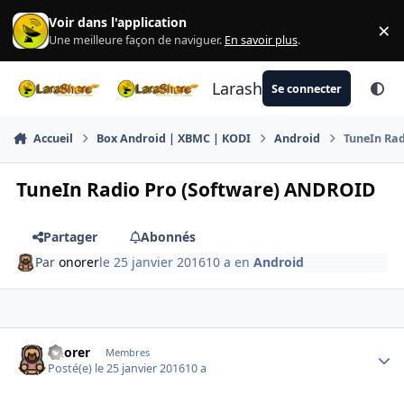
Aller au contenu
Voir dans l'application
×
Di
Une meilleure façon de naviguer.
En savoir plus
.
Larashare
Se connecter
Accueil
Box Android | XBMC | KODI
Android
TuneIn Ra
TuneIn Radio Pro (Software) ANDROID
Partager
Abonnés
Par
onorer
le 25 janvier 2016
10 a
en
Android
Author stats
onorer
Membres
Posté(e)
le 25 janvier 2016
10 a