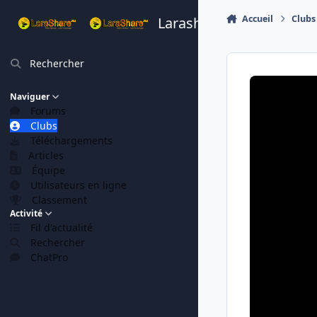
Aller au contenu
Accueil
Clubs
Larashare
Rechercher
Naviguer
Forums
Clubs
Téléchargements
Articles
Équipe
Utilisateurs en ligne
Classement
Activité
Fil d'actualité
Rechercher
ChatPro