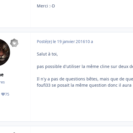
Merci :-D
Posté(e)
le 19 janvier 2016
10 a
Salut à toi,
pas possible d'utiliser la même cline sur deux d
e
Il n'y a pas de questions bêtes, mais que de q
es
foufi33 se posait la même question donc il aura
75
ges
Réputation