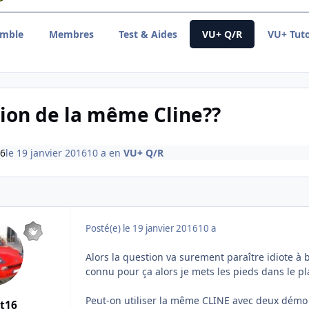
emble
Membres
Test & Aides
VU+ Q/R
VU+ Tuto
tion de la même Cline??
16
le 19 janvier 2016
10 a
en
VU+ Q/R
Posté(e)
le 19 janvier 2016
10 a
Alors la question va surement paraître idiote à
connu pour ça alors je mets les pieds dans le pl
Peut-on utiliser la même CLINE avec deux démo
t16