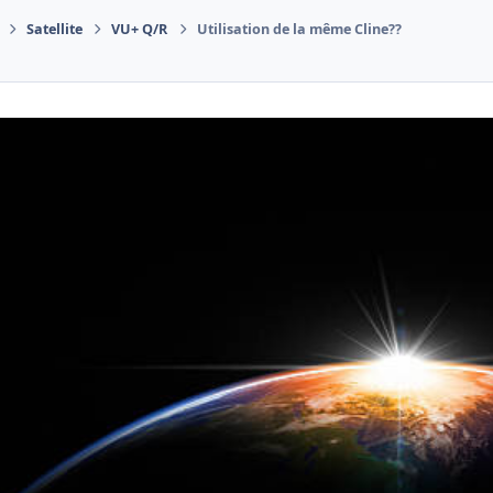
Satellite
VU+ Q/R
Utilisation de la même Cline??