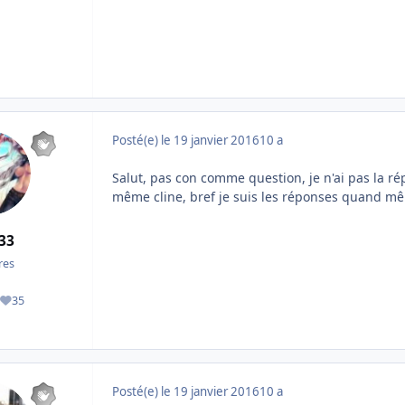
Posté(e)
le 19 janvier 2016
10 a
Salut, pas con comme question, je n'ai pas la ré
même cline, bref je suis les réponses quand 
33
es
35
ges
Réputation
Posté(e)
le 19 janvier 2016
10 a