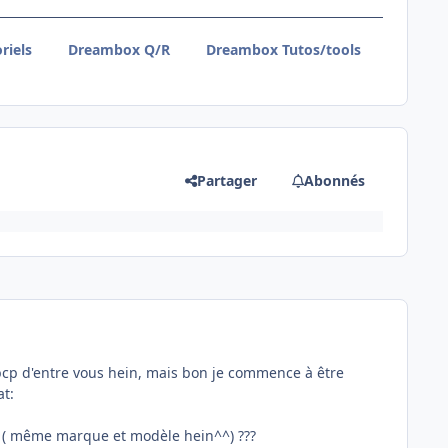
riels
Dreambox Q/R
Dreambox Tutos/tools
Partager
Abonnés
 bcp d'entre vous hein, mais bon je commence à être
at:
 ( même marque et modèle hein^^) ???