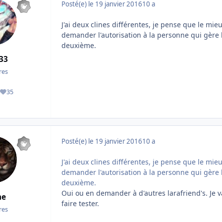
Posté(e)
le 19 janvier 2016
10 a
J'ai deux clines différentes, je pense que le mi
demander l'autorisation à la personne qui gère 
deuxième.
33
es
35
ges
Réputation
Posté(e)
le 19 janvier 2016
10 a
J'ai deux clines différentes, je pense que le mi
demander l'autorisation à la personne qui gère 
deuxième.
Oui ou en demander à d'autres larafriend's. Je va
e
faire tester.
es