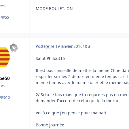
es
MODE BOULET: ON
55
ges
Réputation
Posté(e)
le 19 janvier 2016
10 a
Salut Philout16
Il est pas conseillé de mettre la meme Cline dan
regarder sur les 2 démos en meme temps car il 
be50
meme temps avec le meme user et le meme pas
es
2/ Si tu le fais mais que tu regardes pas en me
610
ges
Réputation
demander l'accord de celui qui te la fourni.
Voilà ce que j'en pense pour ma part.
Bonne journée.