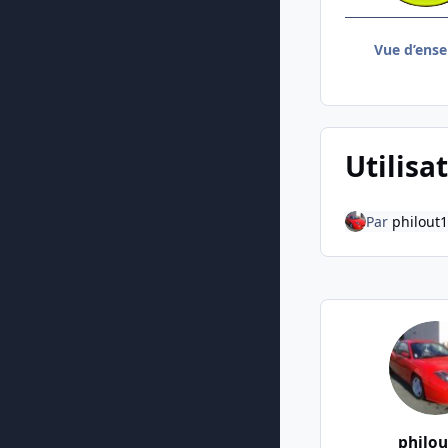
Vue d’ens
Utilisa
Par
philout
philou