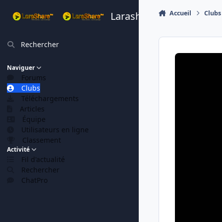
Aller au contenu
Accueil
Clubs
Larashare
Rechercher
Naviguer
Forums
Clubs
Téléchargements
Articles
Équipe
Utilisateurs en ligne
Classement
Activité
Fil d'actualité
Rechercher
ChatPro