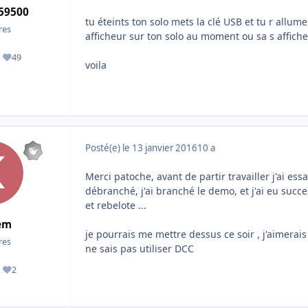
59500
tu éteints ton solo mets la clé USB et tu r allume
es
afficheur sur ton solo au moment ou sa s affiche 
49
ges
Réputation
voila
Posté(e)
le 13 janvier 2016
10 a
Merci patoche, avant de partir travailler j'ai es
débranché, j'ai branché le demo, et j'ai eu succe
et rebelote ...
em
je pourrais me mettre dessus ce soir , j'aimera
es
ne sais pas utiliser DCC
2
ages
Réputation