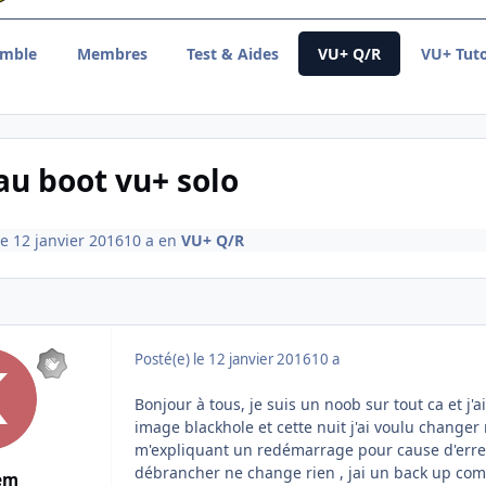
emble
Membres
Test & Aides
VU+ Q/R
VU+ Tuto
au boot vu+ solo
le 12 janvier 2016
10 a
en
VU+ Q/R
Posté(e)
le 12 janvier 2016
10 a
Bonjour à tous, je suis un noob sur tout ca et 
image blackhole et cette nuit j'ai voulu change
m'expliquant un redémarrage pour cause d'erreur
débrancher ne change rien , jai un back up com
em