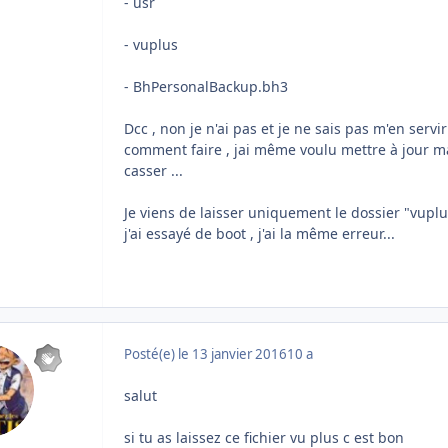
- usr
- vuplus
- BhPersonalBackup.bh3
Dcc , non je n'ai pas et je ne sais pas m'en ser
comment faire , jai même voulu mettre à jour ma
casser ...
Je viens de laisser uniquement le dossier "vuplus
j'ai essayé de boot , j'ai la même erreur...
Posté(e)
le 13 janvier 2016
10 a
salut
si tu as laissez ce fichier vu plus c est bon