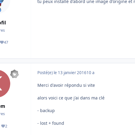
tu peux installé d'abord une image d'origine et 
fil
es
47
ges
Réputation
Posté(e)
le 13 janvier 2016
10 a
Merci d'avoir répondu si vite
alors voici ce que j'ai dans ma clé
em
- backup
es
- lost + found
2
ages
Réputation