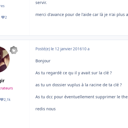
servir.
es
merci d'avance pour de l'aide car là je n'ai plus
2
ages
Réputation
Posté(e)
le 12 janvier 2016
10 a
Bonjour
As tu regardé ce qu il y avait sur la clé ?
ir
as tu un dossier vuplus à la racine de ta clé ?
rateurs
As tu dcc pour éventuellement supprimer le th
2,1k
es
Réputation
redis nous