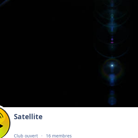
Satellite
Club ouvert
16 membres