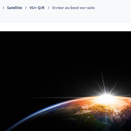
Satellite
VU+ Q/R
Erreur au boot vu+ solo