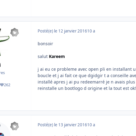
Posté(e)
le 12 janvier 2016
10 a
bonsoir
salut
Kareem
i
j ai eu ce probleme avec open pli en installant u
es
boucle et j ai fait ce que dgidgir t a conseille av
installé apres j ai pu redeemarré je n avais plus
262
ges
Réputation
reinstalle un bootlogo d origine et la tout est ok!
Posté(e)
le 13 janvier 2016
10 a