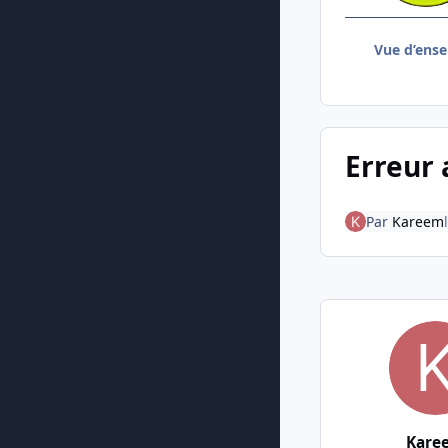
Vue d’ens
Erreur 
Par
Kareem
Kare