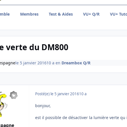
emble
Membres
Test & Aides
VU+ Q/R
VU+ Tuto
e verte du DM800
espagne
le 5 janvier 2016
10 a
en
Dreambox Q/R
Posté(e)
le 5 janvier 2016
10 a
bonjour,
est il possible de désactiver la lumière verte qu il
spagne