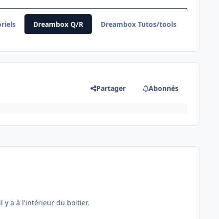
riels
Dreambox Q/R
Dreambox Tutos/tools
Partager
Abonnés
 y a à l'intérieur du boitier.