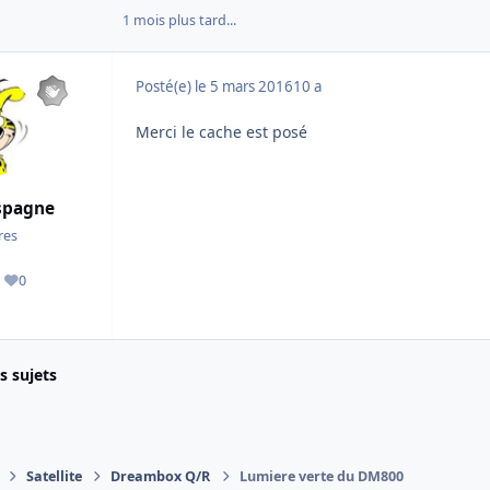
1 mois plus tard...
Posté(e)
le 5 mars 2016
10 a
Merci le cache est posé
spagne
es
0
ages
Réputation
es sujets
Satellite
Dreambox Q/R
Lumiere verte du DM800