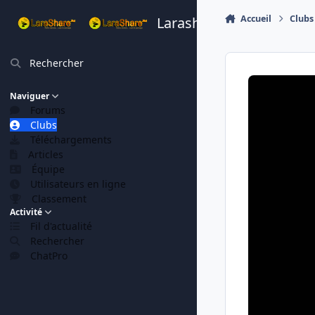
Aller au contenu
Accueil
Clubs
Larashare
Rechercher
Naviguer
Forums
Clubs
Téléchargements
Articles
Équipe
Utilisateurs en ligne
Classement
Activité
Fil d'actualité
Rechercher
ChatPro