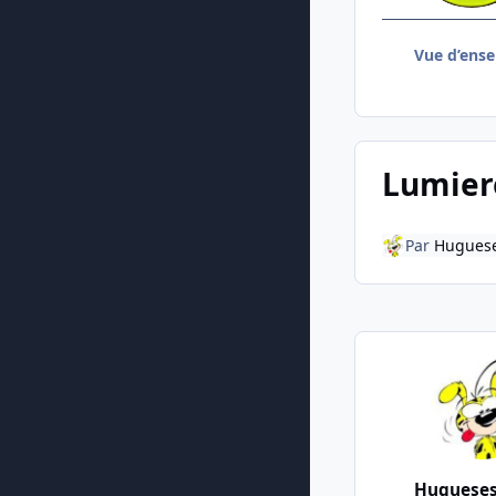
Vue d’ens
Lumier
Par
Hugues
Huguese