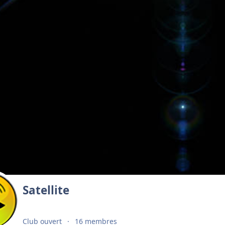
Satellite
Club ouvert
16 membres