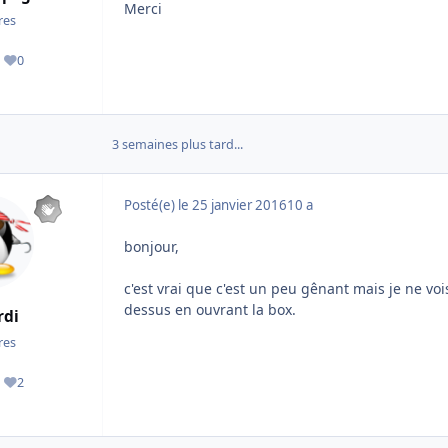
Merci
es
0
ages
Réputation
3 semaines plus tard...
Posté(e)
le 25 janvier 2016
10 a
bonjour,
c'est vrai que c'est un peu gênant mais je ne vo
dessus en ouvrant la box.
rdi
es
2
ages
Réputation