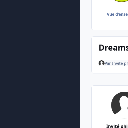
Vue d’ens
Dreams
Par
Invité p
Invité ph