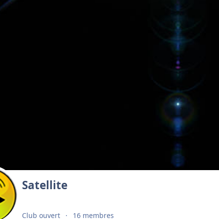
Satellite
Club ouvert
16 membres