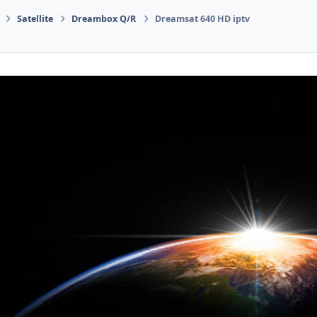
Satellite
Dreambox Q/R
Dreamsat 640 HD iptv