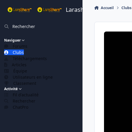
Aller au contenu
Accueil
Clubs
Larashare
Rechercher
Naviguer
Forums
Clubs
Téléchargements
Articles
Équipe
Utilisateurs en ligne
Classement
Activité
Fil d'actualité
Rechercher
ChatPro