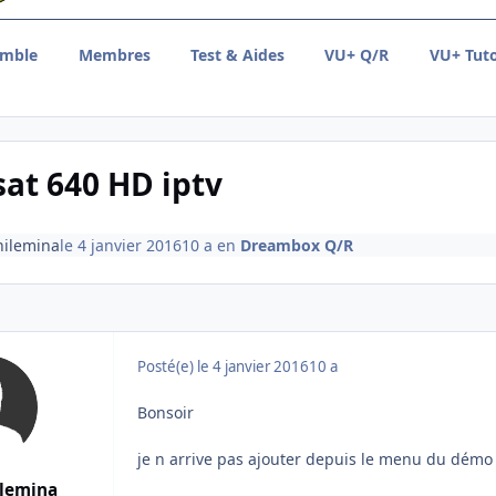
emble
Membres
Test & Aides
VU+ Q/R
VU+ Tuto
at 640 HD iptv
hilemina
le 4 janvier 2016
10 a
en
Dreambox Q/R
Posté(e)
le 4 janvier 2016
10 a
Bonsoir
je n arrive pas ajouter depuis le menu du démo le
ilemina