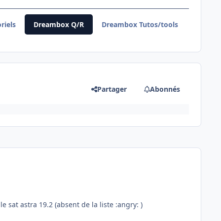
riels
Dreambox Q/R
Dreambox Tutos/tools
Partager
Abonnés
 sat astra 19.2 (absent de la liste :angry: )