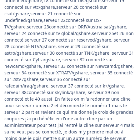
undefined/gshare,18 connecté sur bis/gshare,serveur 19
connecté sur vtc/gshare,serveur 20 connecté sur
csat/gshare,serveur 21 connecté sur
undefined/gshare,serveur 22connecté sur DS-
TV/gshare,serveur 23connecté sur ORF/Austria sat/gshare,
serveur 24 connecté sur tv global/gshare,serveur 25et 26 non
connecté,serveur 27 connecté sur reserved/gshare, serveur
28 connecté NTV/gshare, serveur 29 connecté sur
astro/gshare,serveur 30 connecté sur TNK/gshare, serveur 31
connecté sur Cyfra/gshare, serveur 32 connecté sur
newcamd/gshare, serveur 33 connecté sur Newcamd/gshare,
serveur 34 connecté sur XTRATV/gshare, serveur 35 connecté
sur 2stv /gshare,serveur 36 connecté sur
rafedain/iraq/gshare, serveur 37 connecté sur k+/gshare,
serveur 38connecté sur skylink/gshare, serveur 39 non
connecté et le 40 aussi .En faites on m 'a redonner une cline
pour serveur numéro 2 et déconnecté le numéro 1 mais le
serveur 2 part et revient ce qui me donne je crois de grandes
coupures.j'ai pu bénéficier d'une autre cline par un
administrateur pour test j'ai rentré la cline sur serveur 4 mais
sa ne veut pas se connecté, je dois m'y prendre mal ou à
moins que je dois mettre sur un autre numéro de serveur