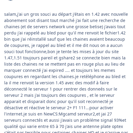
salam,j'ai un gros souci au départ j'étais en 1.42 avec nouvelle
abonement soit disant tout marché j'ai fait une recherche de
chaines (et de servers network une grosse betise) j'avais tout
perdu j'ai rappelé au bled pour qu'il me renvoit le fichier1.42
bin que j'ai réinstallé sauf que les chaines avaient beaucoup
de coupures, je rappel au bled et il me dit nous on a aucun
souci tout fonctionne,bon je tente les mises à jour du site
1.47,1.51 toujours pareil et gshare2 se connecte bien mais la
liste des chaines ne se mettent pas en rouge plus au lieu de
marquer connecté j'ai expired .... et toujours les memes
coupures en regardant les chaines.je retéléphone au bled et
la il me renvoit la version 1.45 avec des modif à faire
déconnecté le serveur 1 pour rentrer des donneés sur le
serveur 2 mais j'ai toujours des coupures , et le serveur
apparait et disparait donc pour qu'il soit reconnecté je
désactive et réactive le serveur 2+ F1 111...pour activer
l'internet.je suis en NewCS:Mgcamd serveur2,et jai 27
serveurs connectés et aussi j'avais un probléme signal 93%et
qualité qui varie entre 65 à 70 j'ais une antenne plate optex
c'était pas terrible pour certaines chaines HD et je n'arrive pas