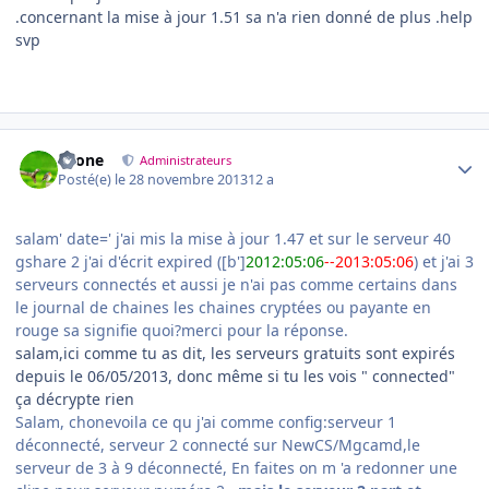
.concernant la mise à jour 1.51 sa n'a rien donné de plus .help
svp
Author stats
chone
Administrateurs
Posté(e)
le 28 novembre 2013
12 a
salam' date=' j'ai mis la mise à jour 1.47 et sur le serveur 40
gshare 2 j'ai d'écrit expired ([b']
2012:05:06
--2013:05:06
) et j'ai 3
serveurs connectés et aussi je n'ai pas comme certains dans
le journal de chaines les chaines cryptées ou payante en
rouge sa signifie quoi?merci pour la réponse.
salam,ici comme tu as dit, les serveurs gratuits sont expirés
depuis le 06/05/2013, donc même si tu les vois " connected"
ça décrypte rien
Salam, chonevoila ce qu j'ai comme config:serveur 1
déconnecté, serveur 2 connecté sur NewCS/Mgcamd,le
serveur de 3 à 9 déconnecté, En faites on m 'a redonner une