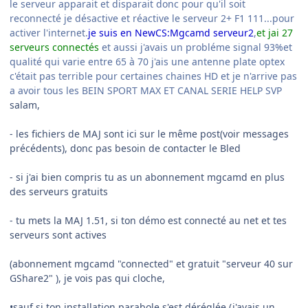
le serveur apparait et disparait donc pour qu'il soit
reconnecté je désactive et réactive le serveur 2+ F1 111...pour
activer l'internet.
je suis en NewCS:Mgcamd serveur2
,
et jai 27
serveurs connectés
et aussi j'avais un probléme signal 93%et
qualité qui varie entre 65 à 70 j'ais une antenne plate optex
c'était pas terrible pour certaines chaines HD et je n'arrive pas
a avoir tous les BEIN SPORT MAX ET CANAL SERIE HELP SVP
salam,
- les fichiers de MAJ sont ici sur le même post(voir messages
précédents), donc pas besoin de contacter le Bled
- si j'ai bien compris tu as un abonnement mgcamd en plus
des serveurs gratuits
- tu mets la MAJ 1.51, si ton démo est connecté au net et tes
serveurs sont actives
(abonnement mgcamd "connected" et gratuit "serveur 40 sur
GShare2" ), je vois pas qui cloche,
•sauf si ton installation parabole s'est déréglée (j'avais un