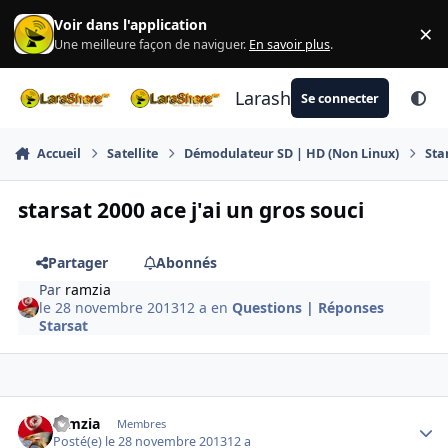
Aller au contenu
Voir dans l'application
×
Di
Une meilleure façon de naviguer.
En savoir plus
.
Larashare
Se connecter
Accueil
Satellite
Démodulateur SD | HD (Non Linux)
Sta
starsat 2000 ace j'ai un gros souci
Partager
Abonnés
Par
ramzia
le 28 novembre 2013
12 a
en
Questions | Réponses
Starsat
Author stats
ramzia
Membres
Posté(e)
le 28 novembre 2013
12 a