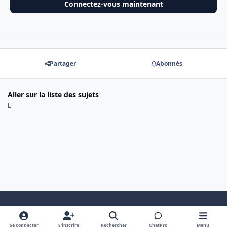
Connectez-vous maintenant
Partager
Abonnés
Aller sur la liste des sujets
Mode clair
Dark Mode
System Preference
Se connecter
S’inscrire
Rechercher
ChatPro
Menu