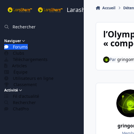
Aller au contenu
Accueil
Déten
Larashare
Rechercher
l’Olymp
« comp
Naviguer
Forums
Clubs
Téléchargements
Par
gringo
Articles
Équipe
Utilisateurs en ligne
Classement
Activité
Fil d'actualité
Rechercher
ChatPro
gring
Membr