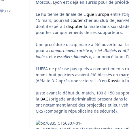
Moscou. Lyon est déjà en sursis pour de précé
3,1k
es
Réputation
Le huitième de finale de
Ligue Europa
entre l’O
15 mars, pourrait
coûter
cher au club de Jean-Mi
dont il espérait
disputer
la finale dans son stad
pour les comportements de ses supporteurs.
Une procédure disciplinaire a été ouverte par
pour
« comportement raciste »
,
« jet d’objets et ut
foule »
et
« escaliers bloqués »
, a annoncé lundi l’
L’UEFA ne précise pas quels « comportements rac
moins huit policiers avaient été blessés en marge
(défaite 3-2 après une victoire 1-0 en
Russie
à l’a
Juste avant le début du match, 100 à 150 suppor
la
BAC
(brigade anticriminalité) présent dans le 
ont notamment lancé des projectiles et leur véh
CRS (compagnie républicaine de sécurité).