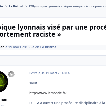
te
Le Bistrot
l’Olympique lyonnais visé par une procédure pour «
ique lyonnais visé par une proc
ortement raciste »
man
le 19 mars 2018
8 a
en
Le Bistrot
Posté(e)
le 19 mars 2018
8 a
salut
http://www.lemonde.fr/
oman
L’UEFA a ouvert une procédure disciplinaire à la
es