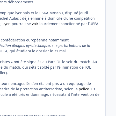
dents débordements.
lympique lyonnais et le CSKA Moscou, disputé jeudi
chel Aulas : déjà éliminé à domicile d’une compétition
e,
Lyon
pourrait se
voir
lourdement sanctionné par l’UEFA
 la confédération européenne notamment
ilisation d’engins pyrotechniques »
,
« perturbations de la
UEFA, qui étudiera le dossier le 31 mai.
istes » ont été signalés au Parc OL le soir du match. Au
 du match, qui s’était soldé par l’élimination de l’OL
ller).
teurs encagoulés s’en étaient pris à un équipage de
cadre de la protection antiterroriste, selon la
police
. Ils
icule a été très endommagé, nécessitant l’intervention de