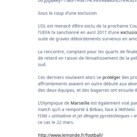
Sous le coup d’une exclusion
L’OL est menacé d’être exclu de la prochaine Co
l’UEFA l’a sanctionné en avril 2017 d’une
exclusi
suite de graves débordements survenus en amon
La rencontre, comptant pour les quarts de final
de retard en raison de l’envahissement de la pe
sud.
Ces derniers voulaient alors se
protéger
des pro
affrontements avaient en outre débuté aux abor
des deux équipes, et des bagarres ont ensuite 
L’Olympique de
Marseille
est également visé par
match qu’il a remporté à Bilbao, face à l’Athletic
l’OM
« utilisation et jet d’engins pyrotechniques »
e
ce cas le 22 mars.
http://www.lemonde.fr/football/