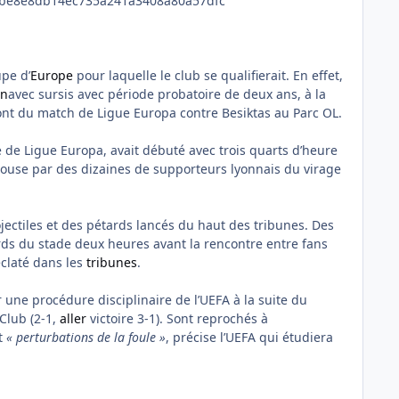
upe d’
Europe
pour laquelle le club se qualifierait. En effet,
on
avec sursis avec période probatoire de deux ans, à la
t du match de Ligue Europa contre Besiktas au Parc OL.
e de Ligue Europa, avait débuté avec trois quarts d’heure
louse par des dizaines de supporteurs lyonnais du virage
jectiles et des pétards lancés du haut des tribunes. Des
ds du stade deux heures avant la rencontre entre fans
éclaté dans les
tribunes
.
 une procédure disciplinaire de l’UEFA à la suite du
 Club (2-1,
aller
victoire 3-1). Sont reprochés à
t
« perturbations de la foule »
, précise l’UEFA qui étudiera