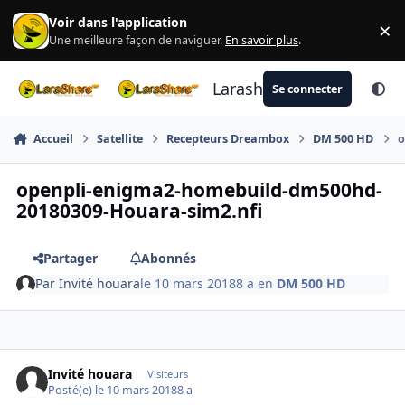
Aller au contenu
Voir dans l'application
×
Di
Une meilleure façon de naviguer.
En savoir plus
.
Larashare
Se connecter
Accueil
Satellite
Recepteurs Dreambox
DM 500 HD
o
openpli-enigma2-homebuild-dm500hd-
20180309-Houara-sim2.nfi
Partager
Abonnés
Par
Invité houara
le 10 mars 2018
8 a
en
DM 500 HD
Invité houara
Visiteurs
Posté(e)
le 10 mars 2018
8 a