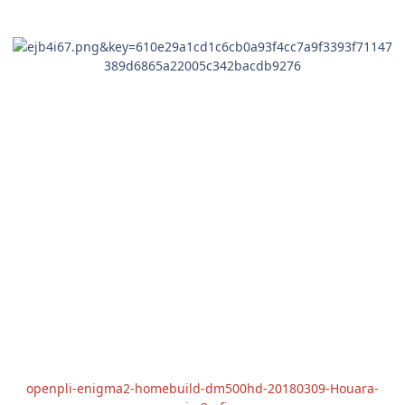
openpli-enigma2-homebuild-dm500hd-20180309-Houara-