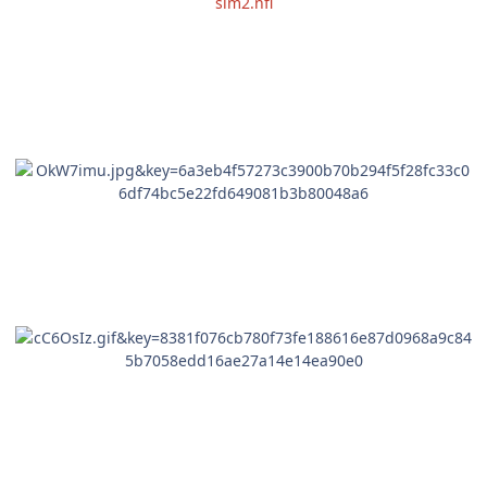
sim2.nfi