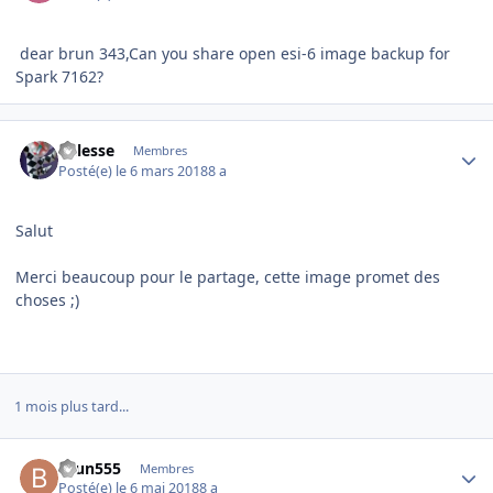
dear brun 343,Can you share open esi-6 image backup for
Spark 7162?
Author stats
nillesse
Membres
Posté(e)
le 6 mars 2018
8 a
Salut
Merci beaucoup pour le partage, cette image promet des
choses ;)
1 mois plus tard...
Author stats
brun555
Membres
Posté(e)
le 6 mai 2018
8 a