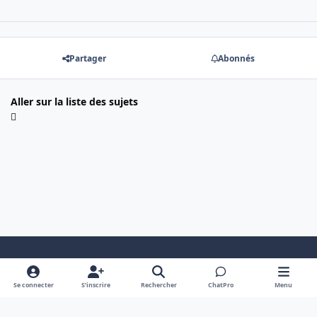
Partager
Abonnés
Aller sur la liste des sujets
Mode clair
Dark Mode
System Preference
Se connecter
S’inscrire
Rechercher
ChatPro
Menu
Langue
Cookies