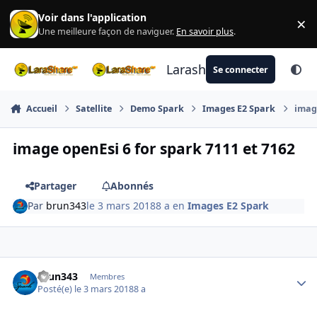
Aller au contenu
Voir dans l'application
×
Di
Une meilleure façon de naviguer.
En savoir plus
.
Larashare
Se connecter
Accueil
Satellite
Demo Spark
Images E2 Spark
image
image openEsi 6 for spark 7111 et 7162
Partager
Abonnés
Par
brun343
le 3 mars 2018
8 a
en
Images E2 Spark
Author stats
brun343
Membres
Posté(e)
le 3 mars 2018
8 a