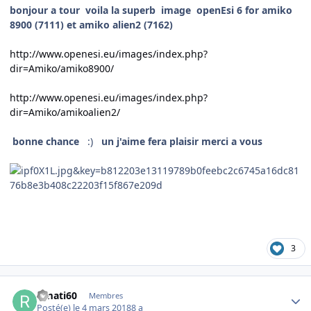
bonjour a tour voila la superb image openEsi 6 for amiko
8900 (7111) et amiko alien2 (7162)
http://www.openesi.eu/images/index.php?
dir=Amiko/amiko8900/
http://www.openesi.eu/images/index.php?
dir=Amiko/amikoalien2/
bonne chance
:)
un j'aime fera plaisir merci a vous
3
Author stats
rimati60
Membres
Posté(e)
le 4 mars 2018
8 a