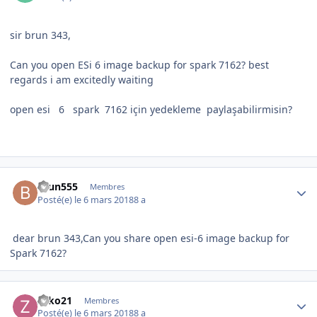
sir brun 343,
Can you open ESi 6 image backup for spark 7162? best
regards i am excitedly waiting
open esi 6 spark 7162 için yedekleme paylaşabilirmisin?
Author stats
brun555
Membres
Posté(e)
le 6 mars 2018
8 a
dear brun 343,Can you share open esi-6 image backup for
Spark 7162?
Author stats
zeko21
Membres
Posté(e)
le 6 mars 2018
8 a