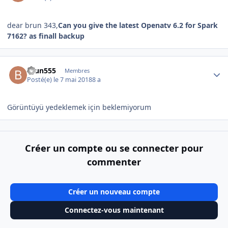
dear brun 343,
Can you give the latest Openatv 6.2 for Spark
7162? as finall backup
Author stats
brun555
Membres
Posté(e)
le 7 mai 2018
8 a
Görüntüyü yedeklemek için beklemiyorum
Créer un compte ou se connecter pour
commenter
Créer un nouveau compte
Connectez-vous maintenant