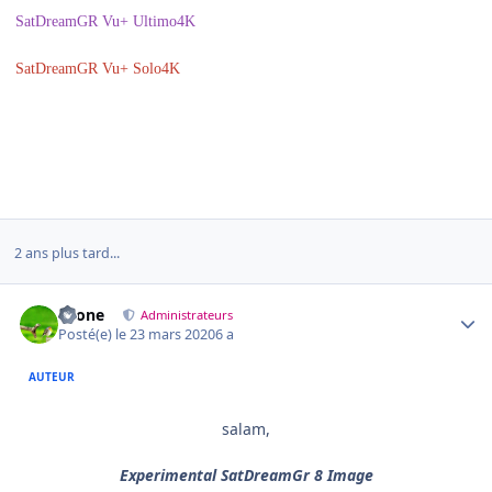
SatDreamGR Vu+ Ultimo4K
SatDreamGR Vu+ Solo4K
2 ans plus tard...
Author stats
chone
Administrateurs
Posté(e)
le 23 mars 2020
6 a
AUTEUR
salam,
Experimental SatDreamGr 8
Image