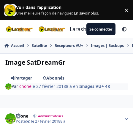
Aller au contenu
Voir dans l'application
×
Di
Une meilleure façon de naviguer.
En savoir plus
.
Larashare
Se connecter
Accueil
Satellite
Recepteurs VU+
Images | Backups
Image SatDreamGr
Partager
Abonnés
Par
chone
le 27 février 2018
8 a
en
Images VU+ 4K
Author stats
chone
Administrateurs
Posté(e)
le 27 février 2018
8 a