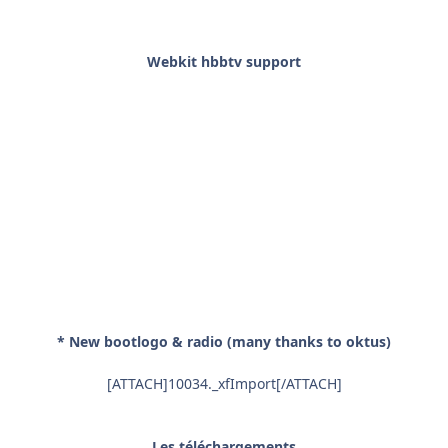
Webkit hbbtv support
* New bootlogo & radio (many thanks to oktus)
[ATTACH]10034._xfImport[/ATTACH]
Les téléchargements