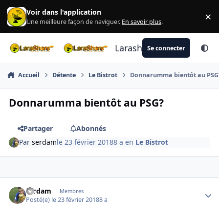
Aller au contenu
Voir dans l'application
×
Di
Une meilleure façon de naviguer.
En savoir plus
.
Larashare
Se connecter
Accueil
Détente
Le Bistrot
Donnarumma bientôt au PSG
Donnarumma bientôt au PSG?
Partager
Abonnés
Par
serdam
le 23 février 2018
8 a
en
Le Bistrot
Author stats
serdam
Membres
Posté(e)
le 23 février 2018
8 a