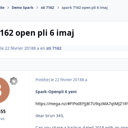
ite
Demo Spark
sti 7162
spark 7162 open pli 6 imaj
162 open pli 6 imaj
5
le 22 février 2018
8 a
en
sti 7162
Posté(e)
le 22 février 2018
8 a
Spark-Openpli 6 yeni
https://mega.nz/#F!Po0EFJjB!7U9qzMA7qtMJZ1R
555
dear brun 343,
es
Can you share a backup dated 2018 with an open