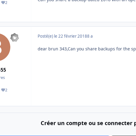
2
ages
Réputation
Posté(e)
le 22 février 2018
8 a
dear brun 343,Can you share backups for the sp
555
es
2
ages
Réputation
Créer un compte ou se connecter