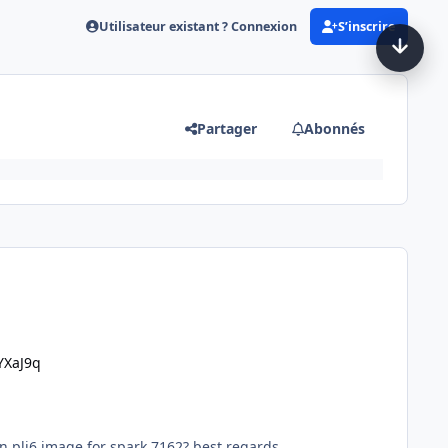
Utilisateur existant ? Connexion
S’inscrire
Partager
Abonnés
YXaJ9q
 pli6 image for spark 7162?.best regards