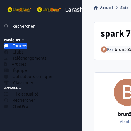
Aller au contenu
Accueil
Satell
Larashare
Rechercher
spark 7
Naviguer
Forums
Par
brun55
Clubs
Téléchargements
Articles
Équipe
Utilisateurs en ligne
Classement
Activité
Fil d'actualité
Rechercher
ChatPro
brun
Membr