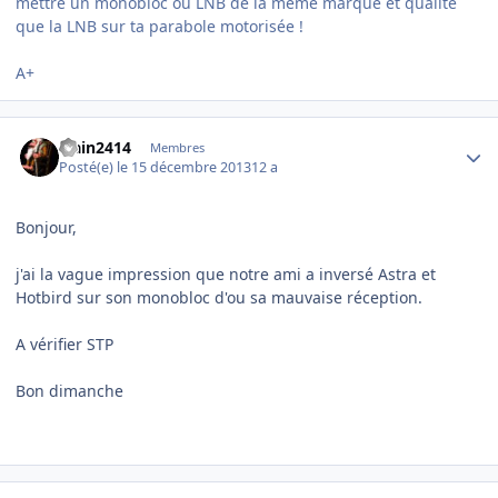
mettre un monobloc ou LNB de la même marque et qualité
que la LNB sur ta parabole motorisée !
A+
Author stats
alain2414
Membres
Posté(e)
le 15 décembre 2013
12 a
Bonjour,
j'ai la vague impression que notre ami a inversé Astra et
Hotbird sur son monobloc d'ou sa mauvaise réception.
A vérifier STP
Bon dimanche
Author stats