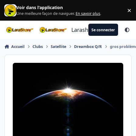
Aller au contenu
Voir dans l'application
×
Di
Une meilleure façon de naviguer.
En savoir plus
.
Larashare
Se connecter
Accueil
Clubs
Satellite
Dreambox Q/R
gros problèm