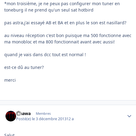
*mon troisième, je ne peux pas configurer mon tuner en
toneburg il ne prend qu'un seul sat hotbird
pas astra,j'ai essayé AB et BA et en plus le son est nasillard?
au niveau réception c'est bon puisque ma 500 fonctionne avec
ma monobloc et ma 800 fonctionnait avant avec aussi!
quand je vais dans dcc tout est normal !
est-ce dû au tuner?
merci
Author stats
waawa
Membres
Posté(e)
le 3 décembre 2013
12 a
Salut,