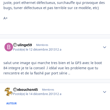
juste, port ethernet défectueux, surchauffe qui provoque des
bugs, tuner défectueux et pas terrible sur ce modèle, etc)
A+
Author stats
boulinge59
Membres
Posté(e)
le 12 décembre 2013
12 a
salut une image qui marche tres bien et la GP3 avec le boot
84 integre je te la conseil .l idéal vue les probleme que tu
rencontre et de la flashé par port série ..
Author stats
tirebouchon45
Membres
Posté(e)
le 14 décembre 2013
12 a
AUTEUR