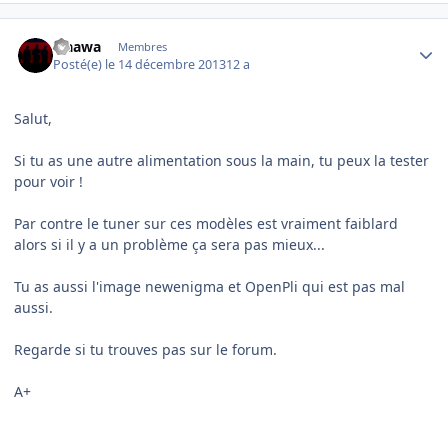
Author stats
waawa
Membres
Posté(e)
le 14 décembre 2013
12 a
Salut,
Si tu as une autre alimentation sous la main, tu peux la tester
pour voir !
Par contre le tuner sur ces modèles est vraiment faiblard
alors si il y a un problème ça sera pas mieux...
Tu as aussi l'image newenigma et OpenPli qui est pas mal
aussi.
Regarde si tu trouves pas sur le forum.
A+