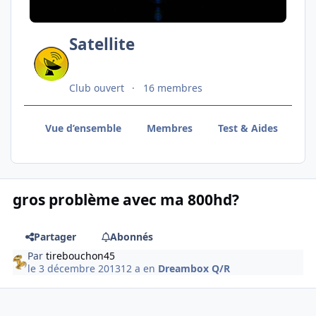
Satellite
Club ouvert
16 membres
Vue d’ensemble
Membres
Test & Aides
VU
gros problème avec ma 800hd?
Partager
Abonnés
Par
tirebouchon45
le 3 décembre 2013
12 a
en
Dreambox Q/R