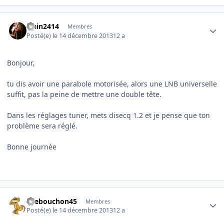
Author stats
alain2414
Membres
Posté(e)
le 14 décembre 2013
12 a
Bonjour,
tu dis avoir une parabole motorisée, alors une LNB universelle
suffit, pas la peine de mettre une double tête.
Dans les réglages tuner, mets disecq 1.2 et je pense que ton
problème sera réglé.
Bonne journée
Author stats
tirebouchon45
Membres
Posté(e)
le 14 décembre 2013
12 a