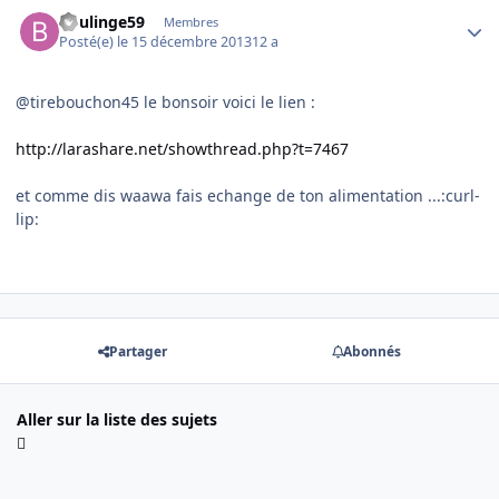
Author stats
boulinge59
Membres
Posté(e)
le 15 décembre 2013
12 a
@tirebouchon45 le bonsoir voici le lien :
http://larashare.net/showthread.php?t=7467
et comme dis waawa fais echange de ton alimentation ...:curl-
lip:
Partager
Abonnés
Aller sur la liste des sujets