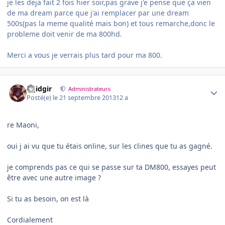
je les deja fait 2 fois hier soir,pas grave j'e pense que ça vien
de ma dream parce que j'ai remplacer par une dream
500s(pas la meme qualité mais bon) et tous remarche,donc le
probleme doit venir de ma 800hd.
Merci a vous je verrais plus tard pour ma 800.
Author stats
dgidgir
Administrateurs
Posté(e)
le 21 septembre 2013
12 a
re Maoni,
oui j ai vu que tu étais online, sur les clines que tu as gagné.
je comprends pas ce qui se passe sur ta DM800, essayes peut
être avec une autre image ?
Si tu as besoin, on est là
Cordialement