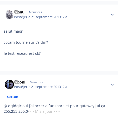
Author stats
manu
Membres
Posté(e)
le 21 septembre 2013
12 a
salut maoni
cccam tourne sur t'a dm?
le test réseau est ok?
Author stats
Maoni
Membres
Posté(e)
le 21 septembre 2013
12 a
AUTEUR
@ dgidgir:oui j'ai accer a funshare.et pour gateway j'ai ça
255.255.255.0
- - - Mis à jour - - -