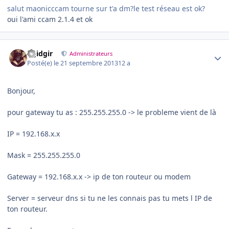
salut maonicccam tourne sur t'a dm?le test réseau est ok?
oui l'ami ccam 2.1.4 et ok
Author stats
dgidgir
Administrateurs
Posté(e)
le 21 septembre 2013
12 a
Bonjour,
pour gateway tu as : 255.255.255.0 -> le probleme vient de là
IP = 192.168.x.x
Mask = 255.255.255.0
Gateway = 192.168.x.x -> ip de ton routeur ou modem
Server = serveur dns si tu ne les connais pas tu mets l IP de
ton routeur.