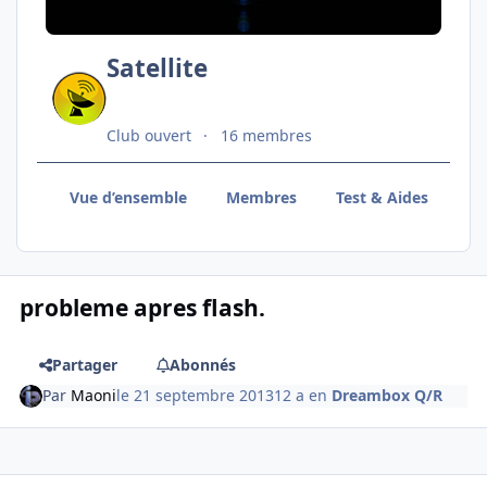
Satellite
Club ouvert
16 membres
Vue d’ensemble
Membres
Test & Aides
VU
probleme apres flash.
Partager
Abonnés
Par
Maoni
le 21 septembre 2013
12 a
en
Dreambox Q/R
Author stats