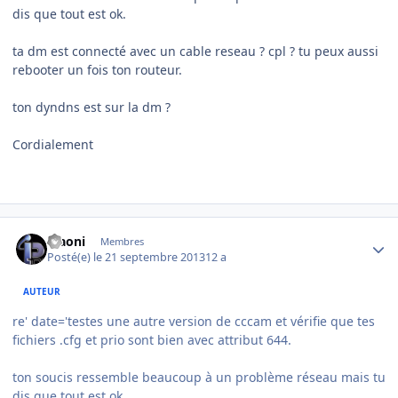
dis que tout est ok.
ta dm est connecté avec un cable reseau ? cpl ? tu peux aussi
rebooter un fois ton routeur.
ton dyndns est sur la dm ?
Cordialement
Author stats
Maoni
Membres
Posté(e)
le 21 septembre 2013
12 a
AUTEUR
re' date='testes une autre version de cccam et vérifie que tes
fichiers .cfg et prio sont bien avec attribut 644.
ton soucis ressemble beaucoup à un problème réseau mais tu
dis que tout est ok.