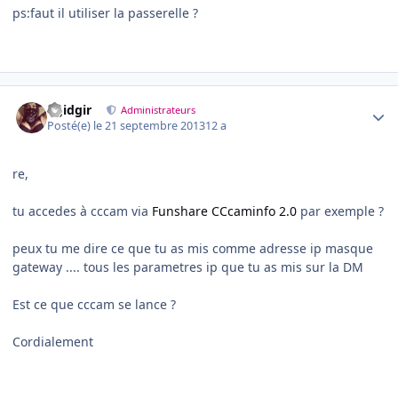
ps:faut il utiliser la passerelle ?
Author stats
dgidgir
Administrateurs
Posté(e)
le 21 septembre 2013
12 a
re,
tu accedes à cccam via
Funshare CCcaminfo 2.0
par exemple ?
peux tu me dire ce que tu as mis comme adresse ip masque
gateway .... tous les parametres ip que tu as mis sur la DM
Est ce que cccam se lance ?
Cordialement