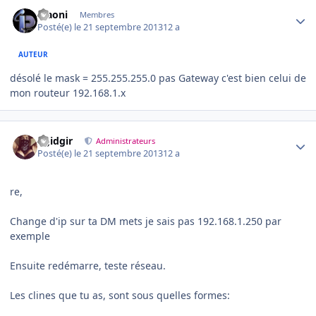
Author stats
Maoni
Membres
Posté(e)
le 21 septembre 2013
12 a
AUTEUR
désolé le mask = 255.255.255.0 pas Gateway c'est bien celui de
mon routeur 192.168.1.x
Author stats
dgidgir
Administrateurs
Posté(e)
le 21 septembre 2013
12 a
re,
Change d'ip sur ta DM mets je sais pas 192.168.1.250 par
exemple
Ensuite redémarre, teste réseau.
Les clines que tu as, sont sous quelles formes: