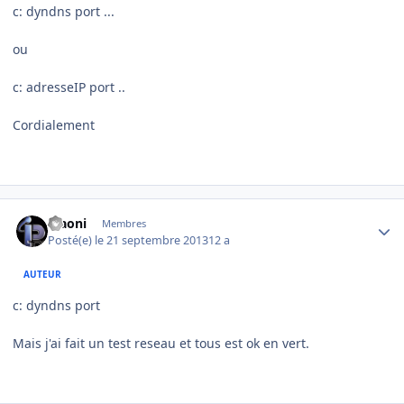
c: dyndns port ...
ou
c: adresseIP port ..
Cordialement
Author stats
Maoni
Membres
Posté(e)
le 21 septembre 2013
12 a
AUTEUR
c: dyndns port
Mais j'ai fait un test reseau et tous est ok en vert.