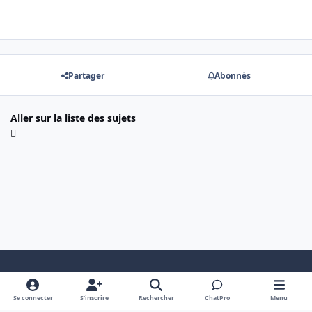
Partager
Abonnés
Aller sur la liste des sujets
Mode clair
Dark Mode
System Preference
Se connecter
S’inscrire
Rechercher
ChatPro
Menu