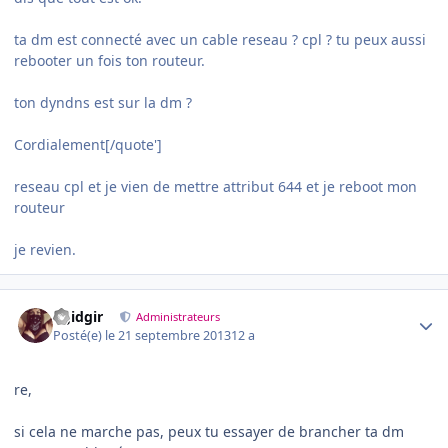
ta dm est connecté avec un cable reseau ? cpl ? tu peux aussi
rebooter un fois ton routeur.
ton dyndns est sur la dm ?
Cordialement[/quote']
reseau cpl et je vien de mettre attribut 644 et je reboot mon
routeur
je revien.
Author stats
dgidgir
Administrateurs
Posté(e)
le 21 septembre 2013
12 a
re,
si cela ne marche pas, peux tu essayer de brancher ta dm