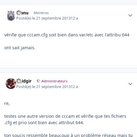
Author stats
manu
Membres
Posté(e)
le 21 septembre 2013
12 a
vérifie que cccam.cfg soit bien dans var/etc avec l'attribu 644
ont sait jamais.
Author stats
dgidgir
Administrateurs
Posté(e)
le 21 septembre 2013
12 a
re,
testes une autre version de cccam et vérifie que tes fichiers
.cfg et prio sont bien avec attribut 644.
ton soucis ressemble beaucoup à un problème réseau mais tu