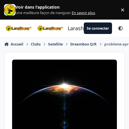
Aller au contenu
Voir dans l'application
×
Di
Une meilleure façon de naviguer.
En savoir plus
.
Larashare
Se connecter
Accueil
Clubs
Satellite
Dreambox Q/R
probleme apre