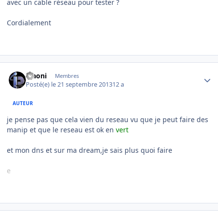
avec un cable réseau pour tester ?
Cordialement
Author stats
Maoni
Membres
Posté(e)
le 21 septembre 2013
12 a
AUTEUR
je pense pas que cela vien du reseau vu que je peut faire des
manip et que le reseau est ok en
vert
et mon dns et sur ma dream,je sais plus quoi faire
e
Author stats