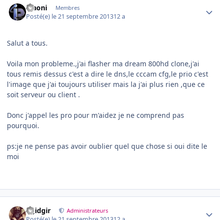
Maoni
Membres
Posté(e)
le 21 septembre 2013
12 a
Salut a tous.
Voila mon probleme.,j'ai flasher ma dream 800hd clone,j'ai
tous remis dessus c'est a dire le dns,le cccam cfg,le prio c'est
l'image que j'ai toujours utiliser mais la j'ai plus rien ,que ce
soit serveur ou client .
Donc j'appel les pro pour m'aidez je ne comprend pas
pourquoi.
ps:je ne pense pas avoir oublier quel que chose si oui dite le
moi
Author stats
dgidgir
Administrateurs
Posté(e)
le 21 septembre 2013
12 a