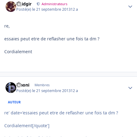
dgidgir
Administrateurs
Posté(e)
le 21 septembre 2013
12 a
re,
essaies peut etre de reflasher une fois ta dm ?
Cordialement
Author stats
Maoni
Membres
Posté(e)
le 21 septembre 2013
12 a
AUTEUR
re' date='essaies peut etre de reflasher une fois ta dm ?
Cordialement[/quote']